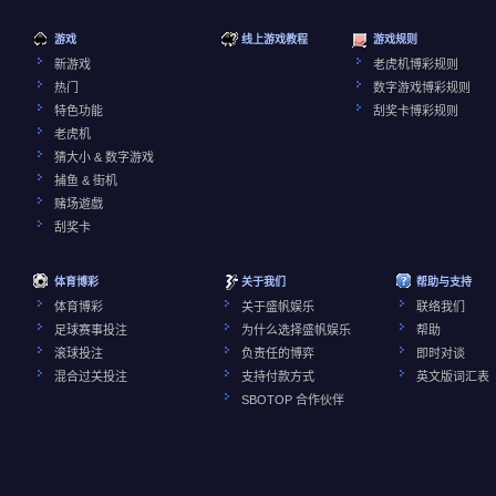
游戏
线上游戏教程
游戏规则
新游戏
老虎机博彩规则
热门
数字游戏博彩规则
特色功能
刮奖卡博彩规则
老虎机
猜大小 & 数字游戏
捕鱼 & 街机
赌场遊戲
刮奖卡
体育博彩
关于我们
帮助与支持
体育博彩
关于盛帆娱乐
联络我们
足球赛事投注
为什么选择盛帆娱乐
帮助
滚球投注
负责任的博弈
即时对谈
混合过关投注
支持付款方式
英文版词汇表
SBOTOP 合作伙伴