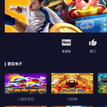
新游戏
热门
欧亚电子
八角形宝石
大财神