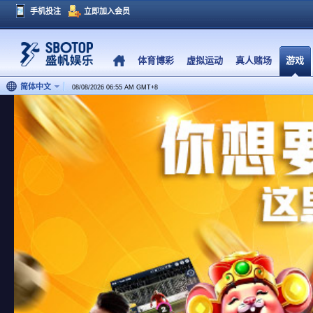
手机投注
立即加入会员
体育博彩
虚拟运动
真人赌场
游戏
简体中文
08/08/2026 06:55 AM
GMT
+
8