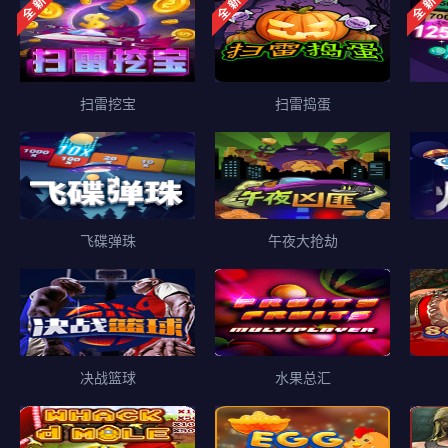
扫雷挖宝
扫雷捣蛋
飞碟弹珠
午夜大抢劫
决战篮球
水果总汇