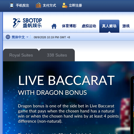
手机投注
支付方式
立即注册
体育博彩
虚拟运动
真人赌场
游戏
简体中文
08/9/2026 10:19 PM GMT
+
8
Royal Suites
338 Suites
LIVE BACCARAT
WITH DRAGON BONUS
Dragon bonus is one of the side bet in Live Baccarat
game that pays when the chosen hand has a natural
win or when the chosen hand wins by at least 4 points
difference (non-natural).