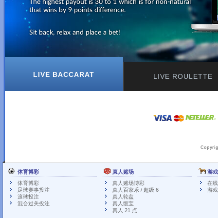
The highest payout is 30 to 1 which is for non-natural
that wins by 9 points difference.
Sit back, relax and place a bet!
LIVE BACCARAT
LIVE ROULETTE
Copyri
体育博彩
真人赌场
游戏
体育博彩
真人赌场博彩
在线
足球赛事投注
真人百家乐 / 超级 6
游戏
滚球投注
真人轮盘
混合过关投注
真人骰宝
真人 21 点